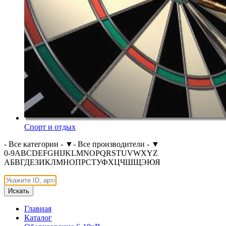
Спорт и отдых
- Все категории -
▼
- Все производители -
▼
0-9
A
B
C
D
E
F
G
H
I
J
K
L
M
N
O
P
Q
R
S
T
U
V
W
X
Y
Z
А
Б
В
Г
Д
Е
З
И
К
Л
М
Н
О
П
Р
С
Т
У
Ф
Х
Ц
Ч
Ш
Щ
Э
Ю
Я
Искать
Главная
Каталог