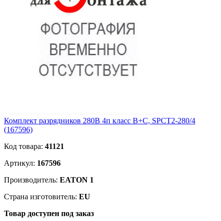
Комплект разрядников 280В 4п класс B+C, SPCT2-280/4
(167596)
Код товара:
41121
Артикул:
167596
Производитель:
EATON 1
Страна изготовитель:
EU
Товар доступен под заказ