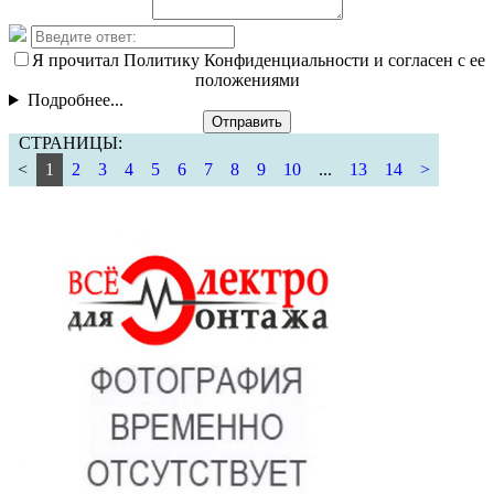
Я прочитал Политику Конфиденциальности и согласен с ее
положениями
Подробнее...
Отправить
СТРАНИЦЫ:
<
1
2
3
4
5
6
7
8
9
10
...
13
14
>