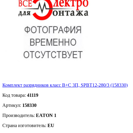
Комплект разрядников класс B+С 3П, SPBT12-280/3 (158330)
Код товара:
41119
Артикул:
158330
Производитель:
EATON 1
Страна изготовитель:
EU