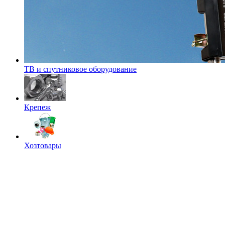
ТВ и спутниковое оборудование
Крепеж
Хозтовары