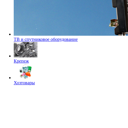
ТВ и спутниковое оборудование
Крепеж
Хозтовары