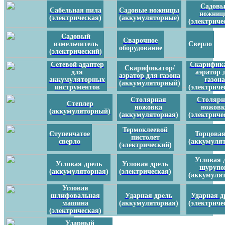
Садовы
Сабельная пила
Садовые ножницы
ножни
(электрическая)
(аккумуляторные)
(электриче
Садовый
Сварочное
измельчитель
Сверло
оборудование
(электрический)
Сетевой адаптер
Скарифика
Скарификатор/
для
аэратор 
аэратор для газона
аккумуляторных
газон
(аккумуляторный)
инструментов
(электриче
Столярная
Столярн
Степлер
ножовка
ножовк
(аккумуляторный)
(аккумуляторная)
(электриче
Термоклеевой
Ступенчатое
Торцовая
пистолет
сверло
(аккумуля
(электрический)
Угловая 
Угловая дрель
Угловая дрель
шурупо
(аккумуляторная)
(электрическая)
(аккумуля
Угловая
шлифовальная
Ударная дрель
Ударная д
машина
(аккумуляторная)
(электриче
(электрическая)
Ударный