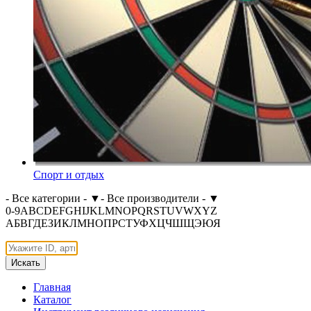
Спорт и отдых
- Все категории -
▼
- Все производители -
▼
0-9
A
B
C
D
E
F
G
H
I
J
K
L
M
N
O
P
Q
R
S
T
U
V
W
X
Y
Z
А
Б
В
Г
Д
Е
З
И
К
Л
М
Н
О
П
Р
С
Т
У
Ф
Х
Ц
Ч
Ш
Щ
Э
Ю
Я
Искать
Главная
Каталог