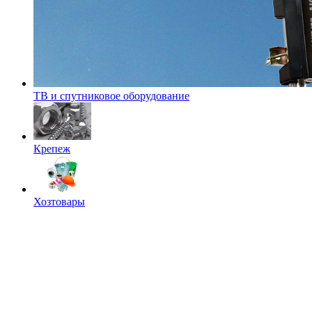
ТВ и спутниковое оборудование
Крепеж
Хозтовары