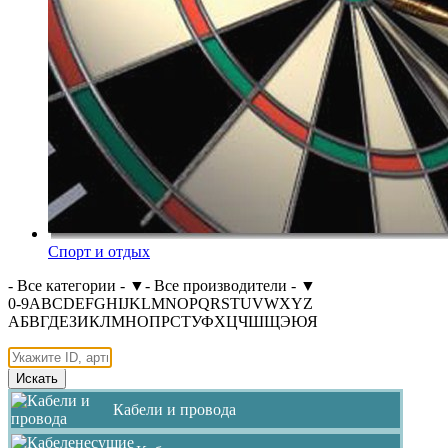
Спорт и отдых
- Все категории -
▼
- Все производители -
▼
0-9
A
B
C
D
E
F
G
H
I
J
K
L
M
N
O
P
Q
R
S
T
U
V
W
X
Y
Z
А
Б
В
Г
Д
Е
З
И
К
Л
М
Н
О
П
Р
С
Т
У
Ф
Х
Ц
Ч
Ш
Щ
Э
Ю
Я
Искать
Кабели и провода