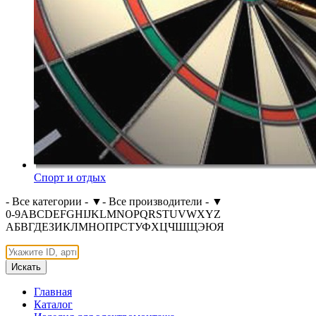
Спорт и отдых
- Все категории -
▼
- Все производители -
▼
0-9
A
B
C
D
E
F
G
H
I
J
K
L
M
N
O
P
Q
R
S
T
U
V
W
X
Y
Z
А
Б
В
Г
Д
Е
З
И
К
Л
М
Н
О
П
Р
С
Т
У
Ф
Х
Ц
Ч
Ш
Щ
Э
Ю
Я
Искать
Главная
Каталог