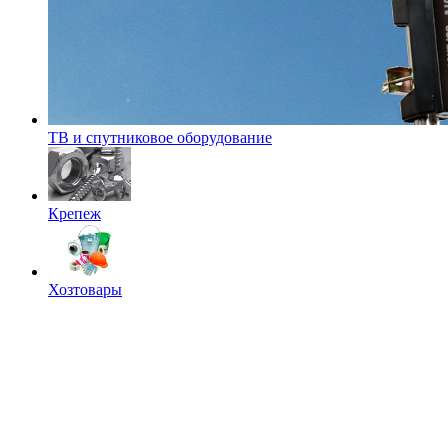
ТВ и спутниковое оборудование
Крепеж
Хозтовары