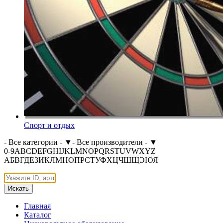
Спорт и отдых
- Все категории -
▼
- Все производители -
▼
0-9
A
B
C
D
E
F
G
H
I
J
K
L
M
N
O
P
Q
R
S
T
U
V
W
X
Y
Z
А
Б
В
Г
Д
Е
З
И
К
Л
М
Н
О
П
Р
С
Т
У
Ф
Х
Ц
Ч
Ш
Щ
Э
Ю
Я
Искать
Главная
Каталог