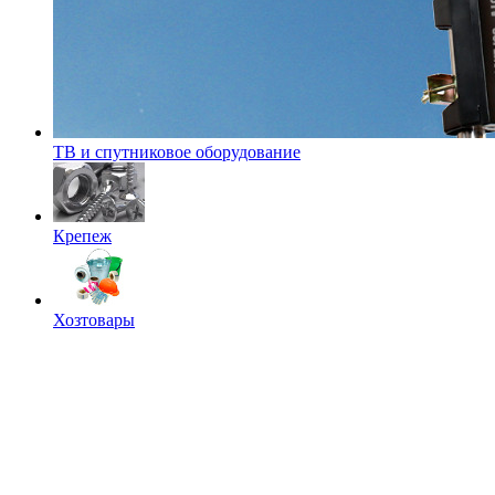
ТВ и спутниковое оборудование
Крепеж
Хозтовары