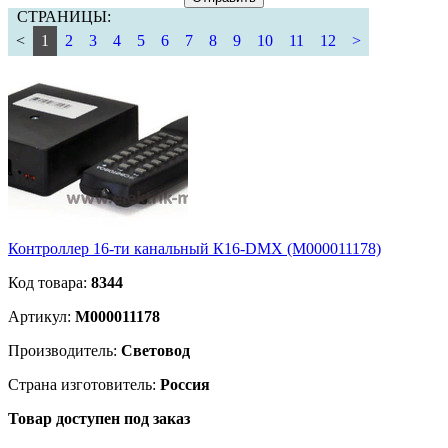
СТРАНИЦЫ:
<
1
2
3
4
5
6
7
8
9
10
11
12
>
Контроллер 16-ти канальный К16-DMX (М000011178)
Код товара:
8344
Артикул:
М000011178
Производитель:
Световод
Страна изготовитель:
Россия
Товар доступен под заказ