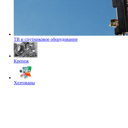
ТВ и спутниковое оборудование
Крепеж
Хозтовары