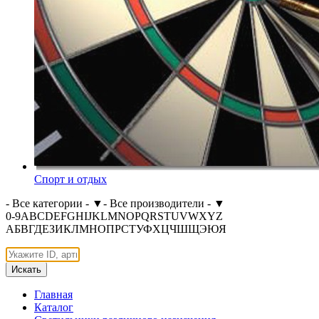
Спорт и отдых
- Все категории -
▼
- Все производители -
▼
0-9
A
B
C
D
E
F
G
H
I
J
K
L
M
N
O
P
Q
R
S
T
U
V
W
X
Y
Z
А
Б
В
Г
Д
Е
З
И
К
Л
М
Н
О
П
Р
С
Т
У
Ф
Х
Ц
Ч
Ш
Щ
Э
Ю
Я
Искать
Главная
Каталог