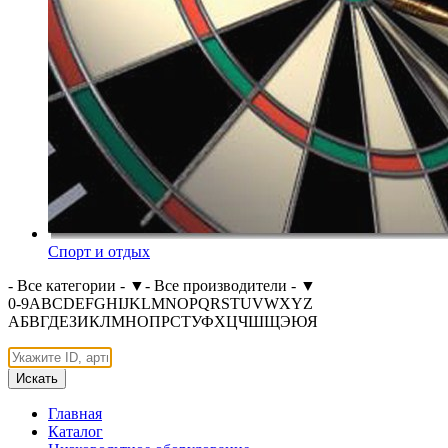
Спорт и отдых
- Все категории -
▼
- Все производители -
▼
0-9
A
B
C
D
E
F
G
H
I
J
K
L
M
N
O
P
Q
R
S
T
U
V
W
X
Y
Z
А
Б
В
Г
Д
Е
З
И
К
Л
М
Н
О
П
Р
С
Т
У
Ф
Х
Ц
Ч
Ш
Щ
Э
Ю
Я
Искать
Главная
Каталог