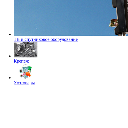
ТВ и спутниковое оборудование
Крепеж
Хозтовары