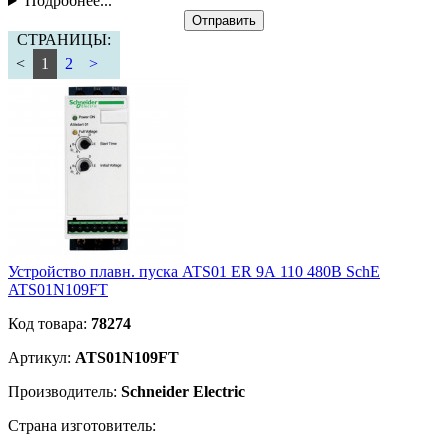
Подробнее...
Отправить
СТРАНИЦЫ:
<
1
2
>
Устройство плавн. пуска ATS01 ER 9А 110 480В SchE
ATS01N109FT
Код товара:
78274
Артикул:
ATS01N109FT
Производитель:
Schneider Electric
Страна изготовитель: