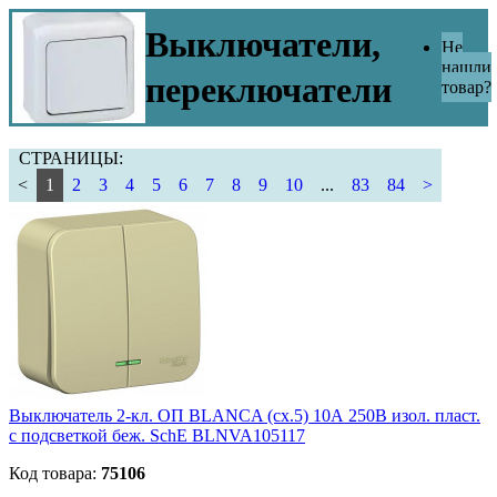
Выключатели,
Не
нашли
переключатели
товар?
СТРАНИЦЫ:
<
1
2
3
4
5
6
7
8
9
10
...
83
84
>
Выключатель 2-кл. ОП BLANCA (сх.5) 10А 250В изол. пласт.
с подсветкой беж. SchE BLNVA105117
Код товара:
75106