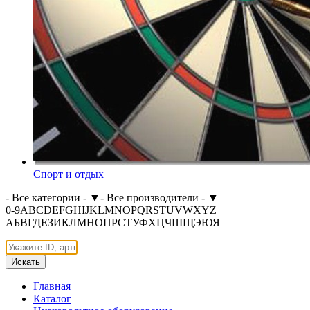
Спорт и отдых
- Все категории -
▼
- Все производители -
▼
0-9
A
B
C
D
E
F
G
H
I
J
K
L
M
N
O
P
Q
R
S
T
U
V
W
X
Y
Z
А
Б
В
Г
Д
Е
З
И
К
Л
М
Н
О
П
Р
С
Т
У
Ф
Х
Ц
Ч
Ш
Щ
Э
Ю
Я
Искать
Главная
Каталог