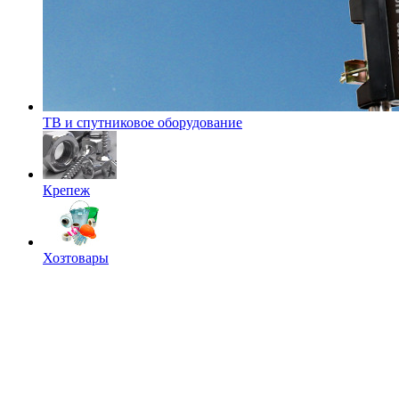
ТВ и спутниковое оборудование
Крепеж
Хозтовары