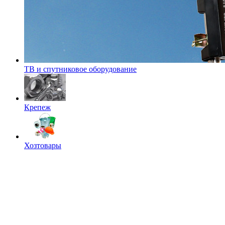
ТВ и спутниковое оборудование
Крепеж
Хозтовары