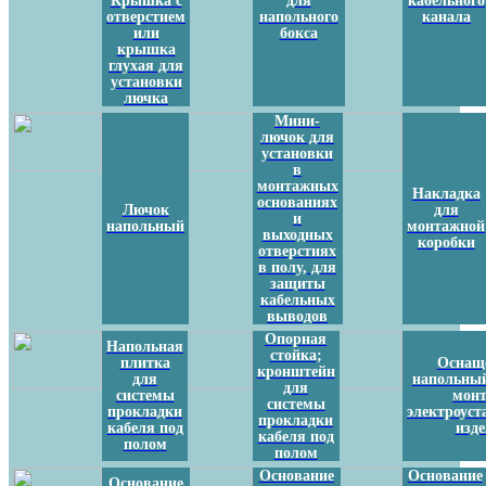
Крышка с
для
кабельного
отверстием
напольного
канала
или
бокса
крышка
глухая для
установки
лючка
Мини-
лючок для
установки
в
монтажных
Накладка
основаниях
Лючок
для
и
напольный
монтажной
выходных
коробки
отверстиях
в полу, для
защиты
кабельных
выводов
Опорная
Напольная
стойка;
плитка
Оснащ
кронштейн
для
напольный
для
системы
мон
системы
прокладки
электроус
прокладки
кабеля под
изд
кабеля под
полом
полом
Основание
Основание
Основание