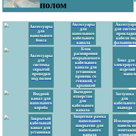
полом
Аксессуары
Аксессуар
Аксессуары
для
для систе
для
напольного
прокладк
напольного
кабельного
кабеля по
бокса
канала
фальшпол
Блок
расширения
Аксессуары
открываемого
для
Бокс для
кабельного
системы
электроус
канала для
скрытой
изделий
установки
проводки
напол
вровень со
под полом
стяжкой, с
крышкой
Выходное
Входной
Заглушка
отверстие
канал для
для
для
напольного
кабельного
кабельного
короба
вывода
канала
Защитная рамка
Закрытый
напольного
Изоляцион
кабельный
покрытия для
панель п
канал для
напольного
монтажн
установки
канала
основани