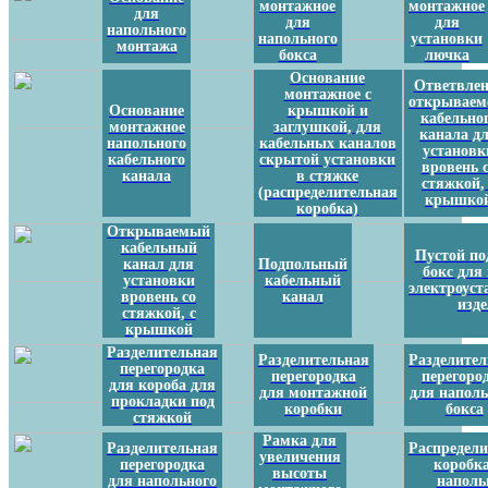
монтажное
монтажное
для
для
для
напольного
напольного
установки
монтажа
бокса
лючка
Основание
Ответвлен
монтажное с
открываем
Основание
крышкой и
кабельно
монтажное
заглушкой, для
канала д
напольного
кабельных каналов
установк
кабельного
скрытой установки
вровень 
канала
в стяжке
стяжкой,
(распределительная
крышко
коробка)
Открываемый
кабельный
Пустой п
канал для
Подпольный
бокс для
установки
кабельный
электроус
вровень со
канал
изд
стяжкой, с
крышкой
Разделительная
Разделительная
Разделител
перегородка
перегородка
перегоро
для короба для
для монтажной
для наполь
прокладки под
коробки
бокса
стяжкой
Рамка для
Разделительная
Распредел
увеличения
перегородка
коробка
высоты
для напольного
наполь