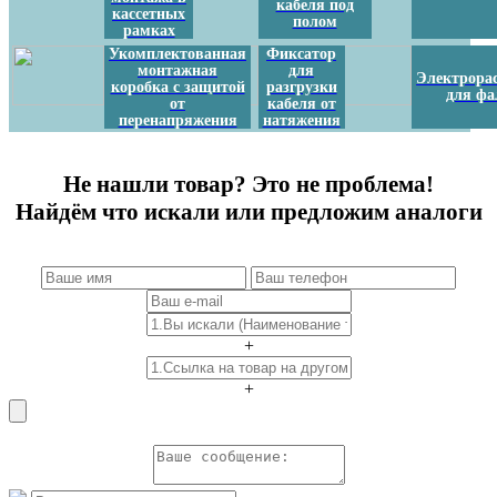
кабеля под
кассетных
полом
рамках
Укомплектованная
Фиксатор
монтажная
для
Электрора
коробка с защитой
разгрузки
для ф
от
кабеля от
перенапряжения
натяжения
Не нашли товар? Это не проблема!
Найдём что искали или предложим аналоги
+
+