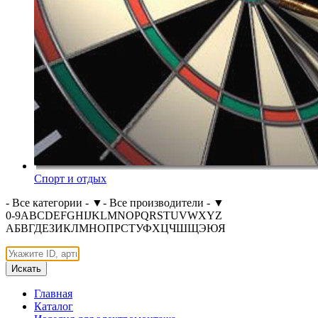
Спорт и отдых
- Все категории -
▼
- Все производители -
▼
0-9
A
B
C
D
E
F
G
H
I
J
K
L
M
N
O
P
Q
R
S
T
U
V
W
X
Y
Z
А
Б
В
Г
Д
Е
З
И
К
Л
М
Н
О
П
Р
С
Т
У
Ф
Х
Ц
Ч
Ш
Щ
Э
Ю
Я
Искать
Главная
Каталог