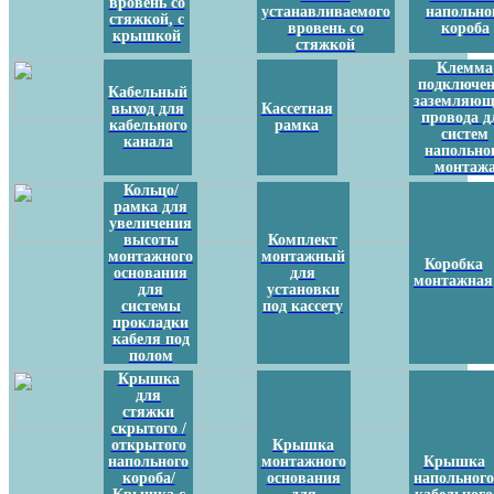
вровень со
устанавливаемого
напольно
стяжкой, с
вровень со
короба
крышкой
стяжкой
Клемма
подключе
Кабельный
заземляющ
выход для
Кассетная
провода д
кабельного
рамка
систем
канала
напольно
монтаж
Кольцо/
рамка для
увеличения
высоты
Комплект
монтажного
монтажный
Коробка
основания
для
монтажная
для
установки
системы
под кассету
прокладки
кабеля под
полом
Крышка
для
стяжки
скрытого /
открытого
Крышка
напольного
монтажного
Крышка
короба/
основания
напольног