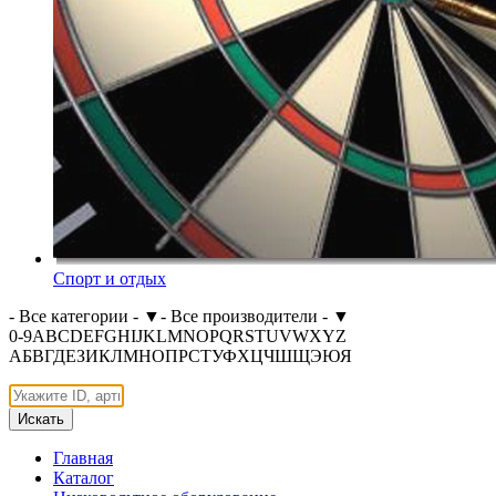
Спорт и отдых
- Все категории -
▼
- Все производители -
▼
0-9
A
B
C
D
E
F
G
H
I
J
K
L
M
N
O
P
Q
R
S
T
U
V
W
X
Y
Z
А
Б
В
Г
Д
Е
З
И
К
Л
М
Н
О
П
Р
С
Т
У
Ф
Х
Ц
Ч
Ш
Щ
Э
Ю
Я
Искать
Главная
Каталог