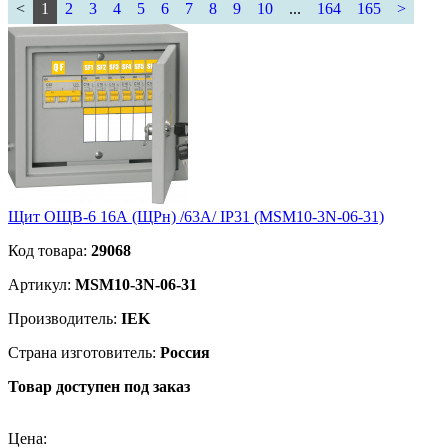
<
1
2
3
4
5
6
7
8
9
10
...
164
165
>
Щит ОЩВ-6 16А (ЩРн) /63А/ IP31 (MSM10-3N-06-31)
Код товара:
29068
Артикул:
MSM10-3N-06-31
Производитель:
IEK
Страна изготовитель:
Россия
Товар доступен под заказ
Подробнее
Цена: