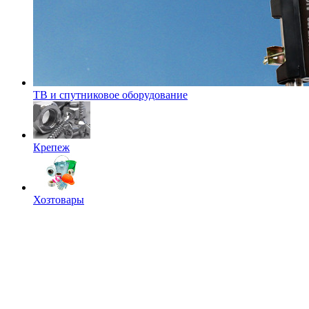
ТВ и спутниковое оборудование
Крепеж
Хозтовары