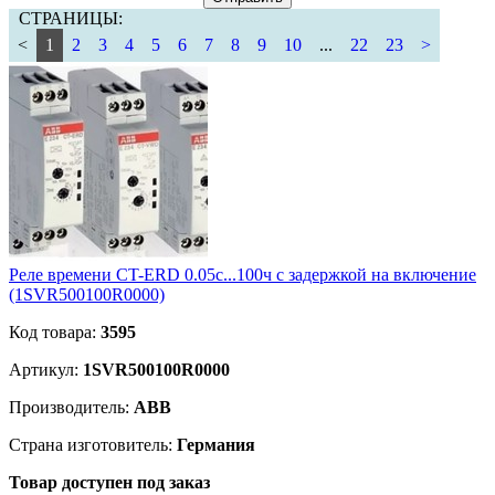
СТРАНИЦЫ:
<
1
2
3
4
5
6
7
8
9
10
...
22
23
>
Реле времени CT-ERD 0.05c...100ч с задержкой на включение
(1SVR500100R0000)
Код товара:
3595
Артикул:
1SVR500100R0000
Производитель:
ABB
Страна изготовитель:
Германия
Товар доступен под заказ