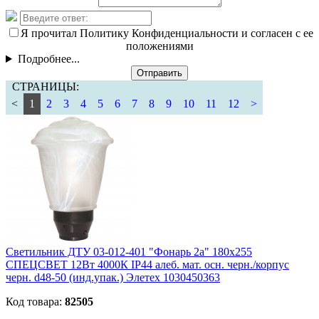
Я прочитал Политику Конфиденциальности и согласен с ее
положениями
Подробнее...
Отправить
СТРАНИЦЫ:
<
1
2
3
4
5
6
7
8
9
10
11
12
>
Светильник ДТУ 03-012-401 "Фонарь 2а" 180х255
СПЕЦСВЕТ 12Вт 4000К IP44 алеб. мат. осн. черн./корпус
черн. d48-50 (инд.упак.) Элетех 1030450363
Код товара:
82505