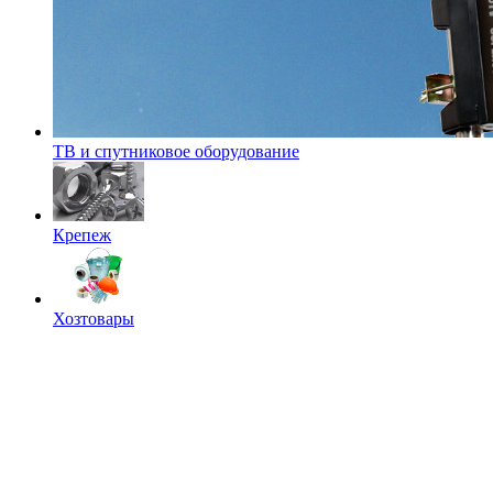
ТВ и спутниковое оборудование
Крепеж
Хозтовары