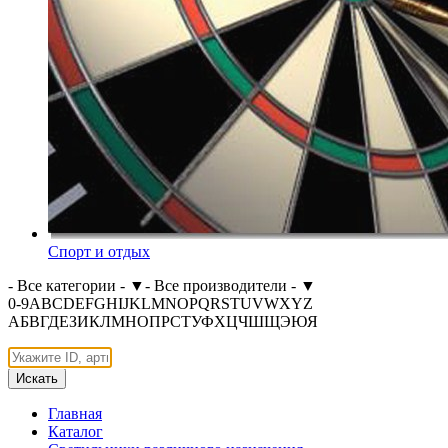
Спорт и отдых
- Все категории -
▼
- Все производители -
▼
0-9
A
B
C
D
E
F
G
H
I
J
K
L
M
N
O
P
Q
R
S
T
U
V
W
X
Y
Z
А
Б
В
Г
Д
Е
З
И
К
Л
М
Н
О
П
Р
С
Т
У
Ф
Х
Ц
Ч
Ш
Щ
Э
Ю
Я
Искать
Главная
Каталог