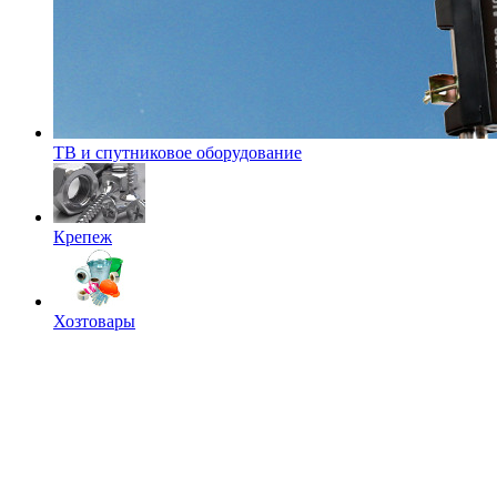
ТВ и спутниковое оборудование
Крепеж
Хозтовары