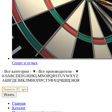
Спорт и отдых
- Все категории -
▼
- Все производители -
▼
0-9
A
B
C
D
E
F
G
H
I
J
K
L
M
N
O
P
Q
R
S
T
U
V
W
X
Y
Z
А
Б
В
Г
Д
Е
З
И
К
Л
М
Н
О
П
Р
С
Т
У
Ф
Х
Ц
Ч
Ш
Щ
Э
Ю
Я
Искать
Главная
Каталог