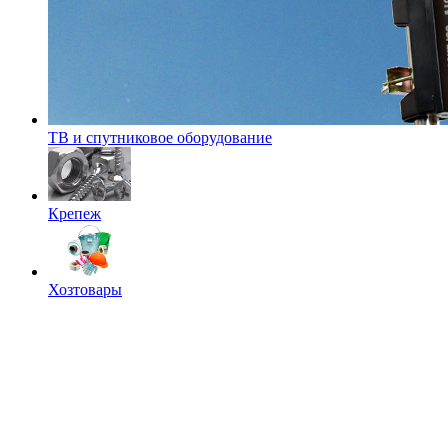
ТВ и спутниковое оборудование
Крепеж
Хозтовары