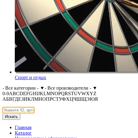
Спорт и отдых
- Все категории -
▼
- Все производители -
▼
0-9
A
B
C
D
E
F
G
H
I
J
K
L
M
N
O
P
Q
R
S
T
U
V
W
X
Y
Z
А
Б
В
Г
Д
Е
З
И
К
Л
М
Н
О
П
Р
С
Т
У
Ф
Х
Ц
Ч
Ш
Щ
Э
Ю
Я
Искать
Главная
Каталог