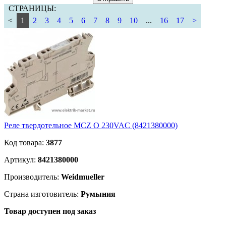
СТРАНИЦЫ:
<
1
2
3
4
5
6
7
8
9
10
...
16
17
>
Реле твердотельное MCZ O 230VAC (8421380000)
Код товара:
3877
Артикул:
8421380000
Производитель:
Weidmueller
Страна изготовитель:
Румыния
Товар доступен под заказ