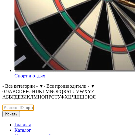
Спорт и отдых
- Все категории -
▼
- Все производители -
▼
0-9
A
B
C
D
E
F
G
H
I
J
K
L
M
N
O
P
Q
R
S
T
U
V
W
X
Y
Z
А
Б
В
Г
Д
Е
З
И
К
Л
М
Н
О
П
Р
С
Т
У
Ф
Х
Ц
Ч
Ш
Щ
Э
Ю
Я
Искать
Главная
Каталог