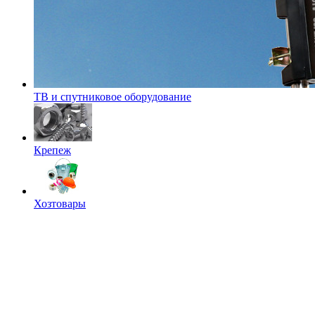
ТВ и спутниковое оборудование
Крепеж
Хозтовары