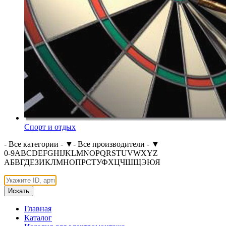
Спорт и отдых
- Все категории -
▼
- Все производители -
▼
0-9
A
B
C
D
E
F
G
H
I
J
K
L
M
N
O
P
Q
R
S
T
U
V
W
X
Y
Z
А
Б
В
Г
Д
Е
З
И
К
Л
М
Н
О
П
Р
С
Т
У
Ф
Х
Ц
Ч
Ш
Щ
Э
Ю
Я
Искать
Главная
Каталог