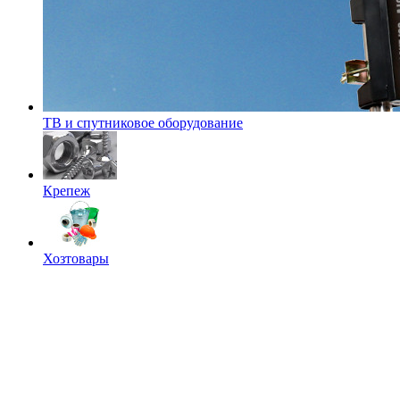
ТВ и спутниковое оборудование
Крепеж
Хозтовары