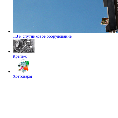
ТВ и спутниковое оборудование
Крепеж
Хозтовары