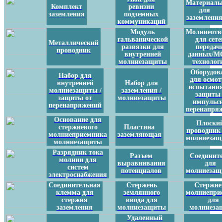
Материал
Комплект
ревизии
для
заземления
подземных
заземлени
коммуникаций
Модуль
Молниеотв
гальванической
для сете
Металлический
развязки для
передач
проводник
внутренней
данных/M
молниезащиты
технолог
Оборудов
Набор для
для осмот
внутренней
Набор для
испытания
молниезащиты /
заземления /
защиты 
защиты от
молниезащиты
импульс
перенапряжений
перенапря
Основание для
Плоски
стержневого
Пластина
проводник
молниеприемника
заземляющая
молниеза
молниезащиты
Разрядник тока
Разъем
Соединит
молнии для
выравнивания
для
систем
потенциалов
молниеза
электроснабжения
Соединительная
Стержень
Стержне
клемма для
землянного
молниепри
стержня
ввода для
для
заземления
молниезащиты
молниеза
Удаленный