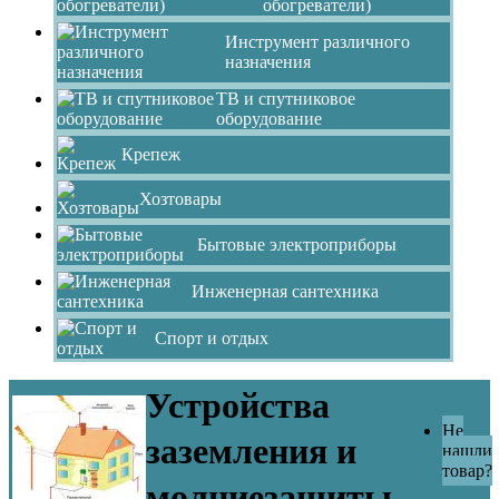
обогреватели)
Инструмент различного
назначения
ТВ и спутниковое
оборудование
Крепеж
Хозтовары
Бытовые электроприборы
Инженерная сантехника
Спорт и отдых
Устройства
Не
заземления и
нашли
товар?
молниезащиты