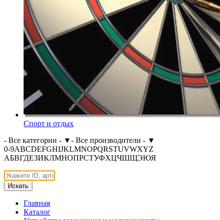
Спорт и отдых
- Все категории -
▼
- Все производители -
▼
0-9
A
B
C
D
E
F
G
H
I
J
K
L
M
N
O
P
Q
R
S
T
U
V
W
X
Y
Z
А
Б
В
Г
Д
Е
З
И
К
Л
М
Н
О
П
Р
С
Т
У
Ф
Х
Ц
Ч
Ш
Щ
Э
Ю
Я
Искать
Главная
Каталог