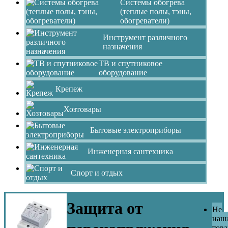
Системы обогрева
(теплые полы, тэны,
обогреватели)
Инструмент различного
назначения
ТВ и спутниковое
оборудование
Крепеж
Хозтовары
Бытовые электроприборы
Инженерная сантехника
Спорт и отдых
Защита от
Не
наш
това