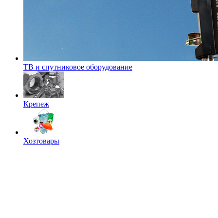
ТВ и спутниковое оборудование
Крепеж
Хозтовары