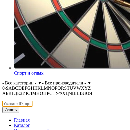
Спорт и отдых
- Все категории -
▼
- Все производители -
▼
0-9
A
B
C
D
E
F
G
H
I
J
K
L
M
N
O
P
Q
R
S
T
U
V
W
X
Y
Z
А
Б
В
Г
Д
Е
З
И
К
Л
М
Н
О
П
Р
С
Т
У
Ф
Х
Ц
Ч
Ш
Щ
Э
Ю
Я
Искать
Главная
Каталог