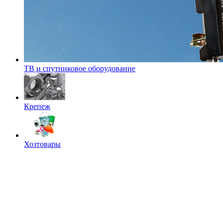
ТВ и спутниковое оборудование
Крепеж
Хозтовары