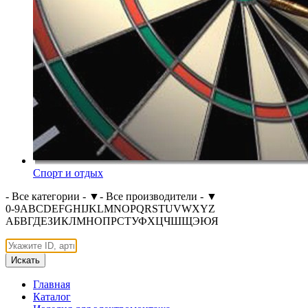
Спорт и отдых
- Все категории -
▼
- Все производители -
▼
0-9
A
B
C
D
E
F
G
H
I
J
K
L
M
N
O
P
Q
R
S
T
U
V
W
X
Y
Z
А
Б
В
Г
Д
Е
З
И
К
Л
М
Н
О
П
Р
С
Т
У
Ф
Х
Ц
Ч
Ш
Щ
Э
Ю
Я
Искать
Главная
Каталог