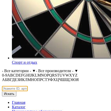
Спорт и отдых
- Все категории -
▼
- Все производители -
▼
0-9
A
B
C
D
E
F
G
H
I
J
K
L
M
N
O
P
Q
R
S
T
U
V
W
X
Y
Z
А
Б
В
Г
Д
Е
З
И
К
Л
М
Н
О
П
Р
С
Т
У
Ф
Х
Ц
Ч
Ш
Щ
Э
Ю
Я
Искать
Главная
Каталог