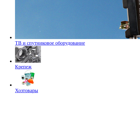
ТВ и спутниковое оборудование
Крепеж
Хозтовары