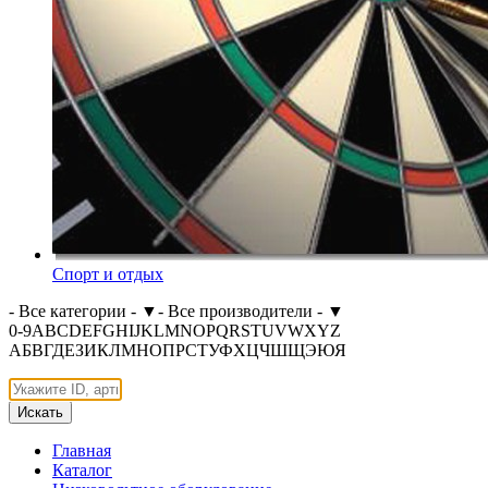
Спорт и отдых
- Все категории -
▼
- Все производители -
▼
0-9
A
B
C
D
E
F
G
H
I
J
K
L
M
N
O
P
Q
R
S
T
U
V
W
X
Y
Z
А
Б
В
Г
Д
Е
З
И
К
Л
М
Н
О
П
Р
С
Т
У
Ф
Х
Ц
Ч
Ш
Щ
Э
Ю
Я
Искать
Главная
Каталог