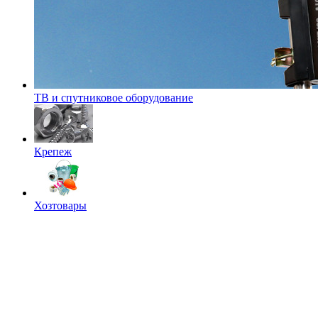
ТВ и спутниковое оборудование
Крепеж
Хозтовары