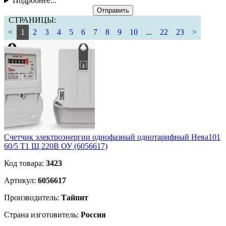
Подробнее...
Отправить
СТРАНИЦЫ:
<
1
2
3
4
5
6
7
8
9
10
...
22
23
>
Счетчик электроэнергии однофазный однотарифный Нева101
60/5 Т1 Щ 220В ОУ (6056617)
Код товара:
3423
Артикул:
6056617
Производитель:
Тайпит
Страна изготовитель:
Россия