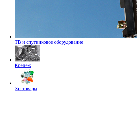
ТВ и спутниковое оборудование
Крепеж
Хозтовары