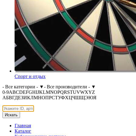
Спорт и отдых
- Все категории -
▼
- Все производители -
▼
0-9
A
B
C
D
E
F
G
H
I
J
K
L
M
N
O
P
Q
R
S
T
U
V
W
X
Y
Z
А
Б
В
Г
Д
Е
З
И
К
Л
М
Н
О
П
Р
С
Т
У
Ф
Х
Ц
Ч
Ш
Щ
Э
Ю
Я
Искать
Главная
Каталог