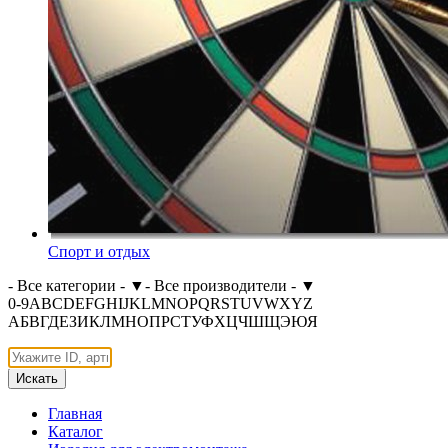
Спорт и отдых
- Все категории -
▼
- Все производители -
▼
0-9
A
B
C
D
E
F
G
H
I
J
K
L
M
N
O
P
Q
R
S
T
U
V
W
X
Y
Z
А
Б
В
Г
Д
Е
З
И
К
Л
М
Н
О
П
Р
С
Т
У
Ф
Х
Ц
Ч
Ш
Щ
Э
Ю
Я
Искать
Главная
Каталог