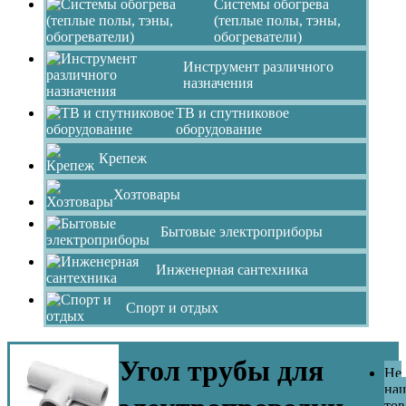
Системы обогрева
(теплые полы, тэны,
обогреватели)
Инструмент различного
назначения
ТВ и спутниковое
оборудование
Крепеж
Хозтовары
Бытовые электроприборы
Инженерная сантехника
Спорт и отдых
Угол трубы для
Не
на
тов