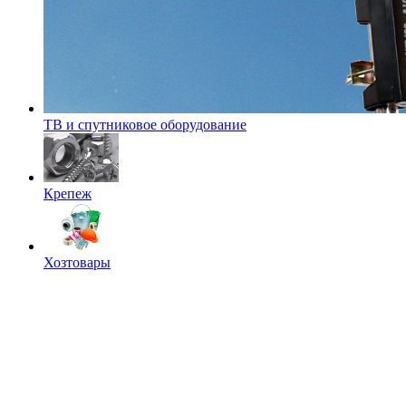
ТВ и спутниковое оборудование
Крепеж
Хозтовары