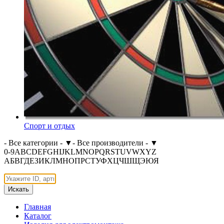
Спорт и отдых
- Все категории -
▼
- Все производители -
▼
0-9
A
B
C
D
E
F
G
H
I
J
K
L
M
N
O
P
Q
R
S
T
U
V
W
X
Y
Z
А
Б
В
Г
Д
Е
З
И
К
Л
М
Н
О
П
Р
С
Т
У
Ф
Х
Ц
Ч
Ш
Щ
Э
Ю
Я
Искать
Главная
Каталог