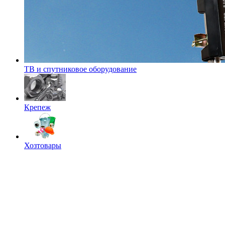
ТВ и спутниковое оборудование
Крепеж
Хозтовары