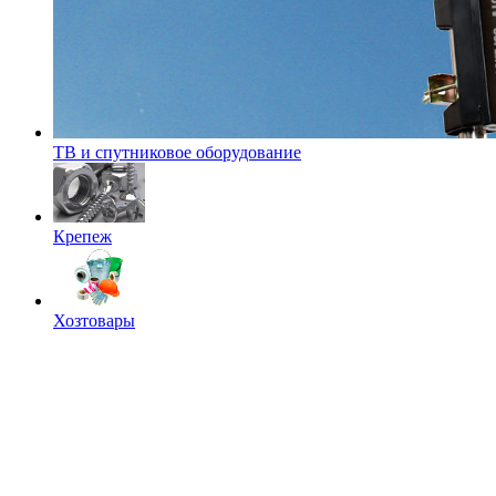
ТВ и спутниковое оборудование
Крепеж
Хозтовары