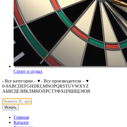
Спорт и отдых
- Все категории -
▼
- Все производители -
▼
0-9
A
B
C
D
E
F
G
H
I
J
K
L
M
N
O
P
Q
R
S
T
U
V
W
X
Y
Z
А
Б
В
Г
Д
Е
З
И
К
Л
М
Н
О
П
Р
С
Т
У
Ф
Х
Ц
Ч
Ш
Щ
Э
Ю
Я
Искать
Главная
Каталог