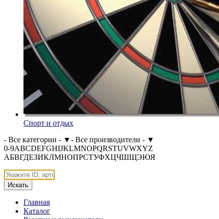
Спорт и отдых
- Все категории -
▼
- Все производители -
▼
0-9
A
B
C
D
E
F
G
H
I
J
K
L
M
N
O
P
Q
R
S
T
U
V
W
X
Y
Z
А
Б
В
Г
Д
Е
З
И
К
Л
М
Н
О
П
Р
С
Т
У
Ф
Х
Ц
Ч
Ш
Щ
Э
Ю
Я
Искать
Главная
Каталог