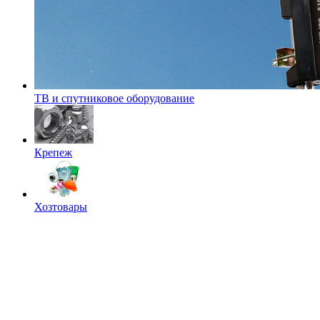
ТВ и спутниковое оборудование
Крепеж
Хозтовары