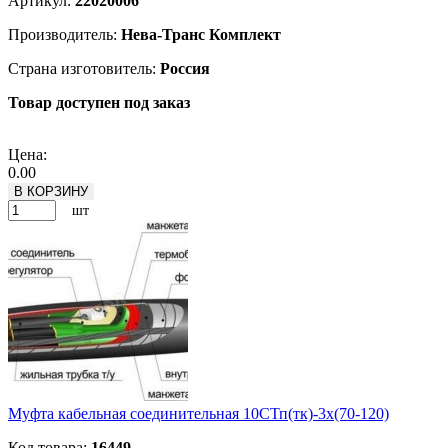
Артикул:
22020006
Производитель:
Нева-Транс Комплект
Страна изготовитель:
Россия
Товар доступен под заказ
Подробнее
Цена:
0.00
В КОРЗИНУ
шт
Муфта кабельная соединительная 10СТп(тк)-3х(70-120)
Код товара:
16449