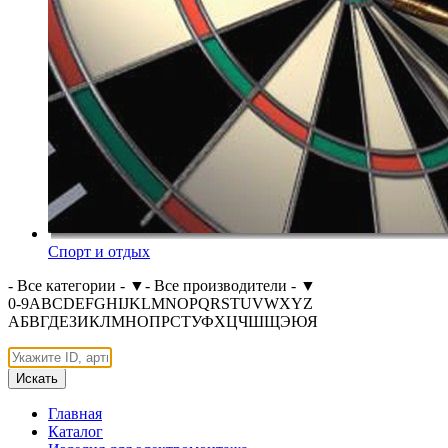
Спорт и отдых
- Все категории -
▼
- Все производители -
▼
0-9
A
B
C
D
E
F
G
H
I
J
K
L
M
N
O
P
Q
R
S
T
U
V
W
X
Y
Z
А
Б
В
Г
Д
Е
З
И
К
Л
М
Н
О
П
Р
С
Т
У
Ф
Х
Ц
Ч
Ш
Щ
Э
Ю
Я
Искать
Главная
Каталог