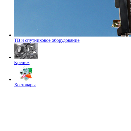
ТВ и спутниковое оборудование
Крепеж
Хозтовары