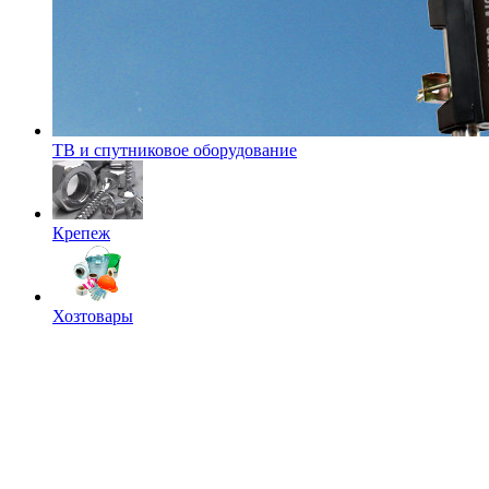
ТВ и спутниковое оборудование
Крепеж
Хозтовары