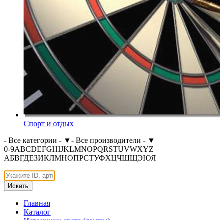
Спорт и отдых
- Все категории -
▼
- Все производители -
▼
0-9
A
B
C
D
E
F
G
H
I
J
K
L
M
N
O
P
Q
R
S
T
U
V
W
X
Y
Z
А
Б
В
Г
Д
Е
З
И
К
Л
М
Н
О
П
Р
С
Т
У
Ф
Х
Ц
Ч
Ш
Щ
Э
Ю
Я
Искать
Главная
Каталог