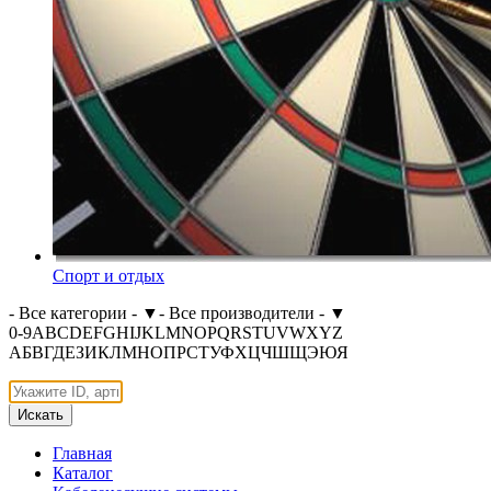
Спорт и отдых
- Все категории -
▼
- Все производители -
▼
0-9
A
B
C
D
E
F
G
H
I
J
K
L
M
N
O
P
Q
R
S
T
U
V
W
X
Y
Z
А
Б
В
Г
Д
Е
З
И
К
Л
М
Н
О
П
Р
С
Т
У
Ф
Х
Ц
Ч
Ш
Щ
Э
Ю
Я
Искать
Главная
Каталог