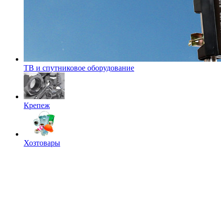
ТВ и спутниковое оборудование
Крепеж
Хозтовары