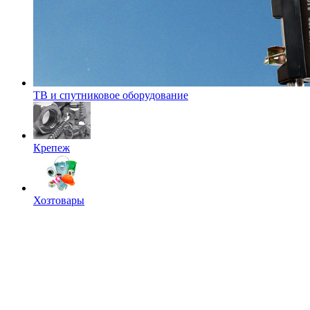
ТВ и спутниковое оборудование
Крепеж
Хозтовары