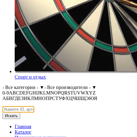
Спорт и отдых
- Все категории -
▼
- Все производители -
▼
0-9
A
B
C
D
E
F
G
H
I
J
K
L
M
N
O
P
Q
R
S
T
U
V
W
X
Y
Z
А
Б
В
Г
Д
Е
З
И
К
Л
М
Н
О
П
Р
С
Т
У
Ф
Х
Ц
Ч
Ш
Щ
Э
Ю
Я
Искать
Главная
Каталог