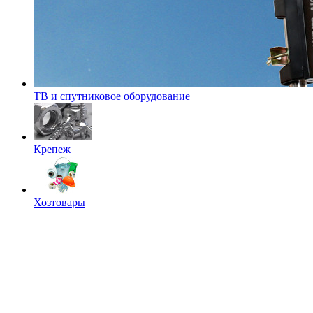
ТВ и спутниковое оборудование
Крепеж
Хозтовары