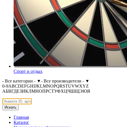
Спорт и отдых
- Все категории -
▼
- Все производители -
▼
0-9
A
B
C
D
E
F
G
H
I
J
K
L
M
N
O
P
Q
R
S
T
U
V
W
X
Y
Z
А
Б
В
Г
Д
Е
З
И
К
Л
М
Н
О
П
Р
С
Т
У
Ф
Х
Ц
Ч
Ш
Щ
Э
Ю
Я
Искать
Главная
Каталог