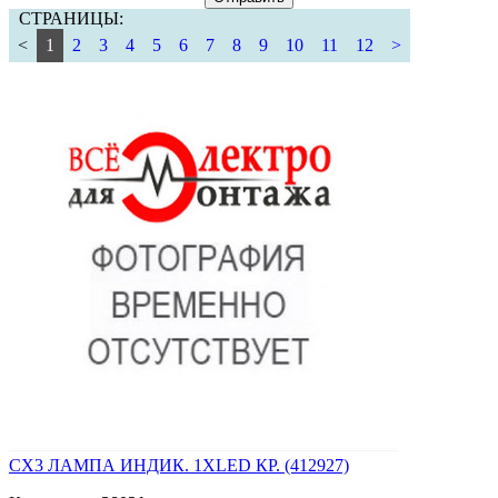
СТРАНИЦЫ:
<
1
2
3
4
5
6
7
8
9
10
11
12
>
CX3 ЛАМПА ИНДИК. 1XLED КР. (412927)