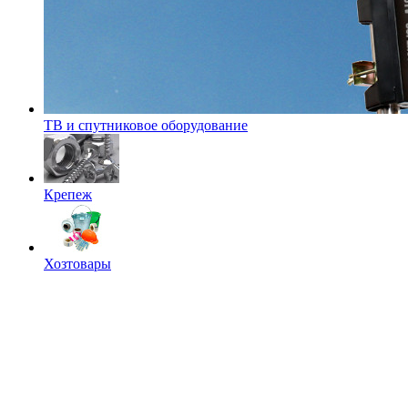
ТВ и спутниковое оборудование
Крепеж
Хозтовары