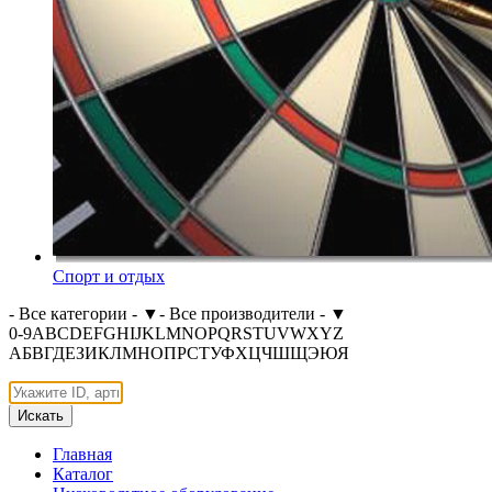
Спорт и отдых
- Все категории -
▼
- Все производители -
▼
0-9
A
B
C
D
E
F
G
H
I
J
K
L
M
N
O
P
Q
R
S
T
U
V
W
X
Y
Z
А
Б
В
Г
Д
Е
З
И
К
Л
М
Н
О
П
Р
С
Т
У
Ф
Х
Ц
Ч
Ш
Щ
Э
Ю
Я
Искать
Главная
Каталог