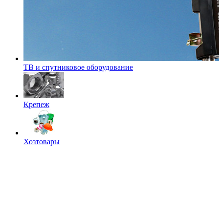
ТВ и спутниковое оборудование
Крепеж
Хозтовары