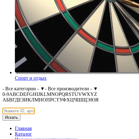
Спорт и отдых
- Все категории -
▼
- Все производители -
▼
0-9
A
B
C
D
E
F
G
H
I
J
K
L
M
N
O
P
Q
R
S
T
U
V
W
X
Y
Z
А
Б
В
Г
Д
Е
З
И
К
Л
М
Н
О
П
Р
С
Т
У
Ф
Х
Ц
Ч
Ш
Щ
Э
Ю
Я
Искать
Главная
Каталог