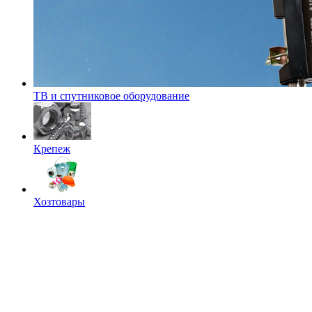
ТВ и спутниковое оборудование
Крепеж
Хозтовары