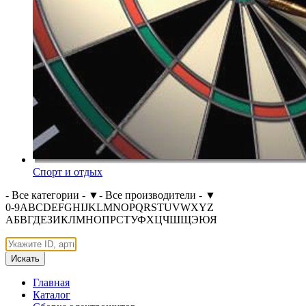
Спорт и отдых
- Все категории -
▼
- Все производители -
▼
0-9
A
B
C
D
E
F
G
H
I
J
K
L
M
N
O
P
Q
R
S
T
U
V
W
X
Y
Z
А
Б
В
Г
Д
Е
З
И
К
Л
М
Н
О
П
Р
С
Т
У
Ф
Х
Ц
Ч
Ш
Щ
Э
Ю
Я
Искать
Главная
Каталог