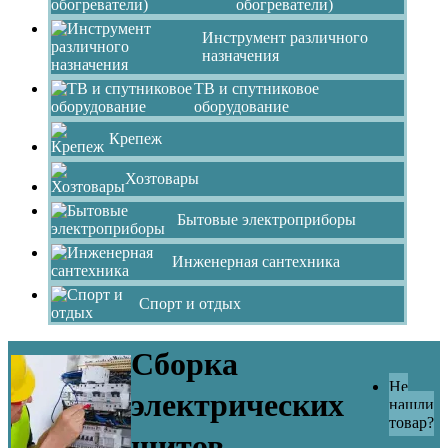
обогреватели)
Инструмент различного
назначения
ТВ и спутниковое
оборудование
Крепеж
Хозтовары
Бытовые электроприборы
Инженерная сантехника
Спорт и отдых
Сборка
Не
электрических
нашли
товар?
щитов