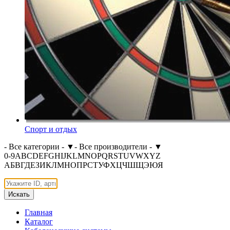
Спорт и отдых
- Все категории -
▼
- Все производители -
▼
0-9
A
B
C
D
E
F
G
H
I
J
K
L
M
N
O
P
Q
R
S
T
U
V
W
X
Y
Z
А
Б
В
Г
Д
Е
З
И
К
Л
М
Н
О
П
Р
С
Т
У
Ф
Х
Ц
Ч
Ш
Щ
Э
Ю
Я
Искать
Главная
Каталог