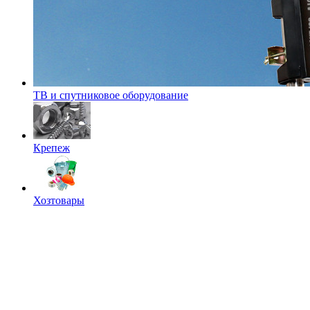
ТВ и спутниковое оборудование
Крепеж
Хозтовары