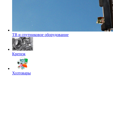
ТВ и спутниковое оборудование
Крепеж
Хозтовары