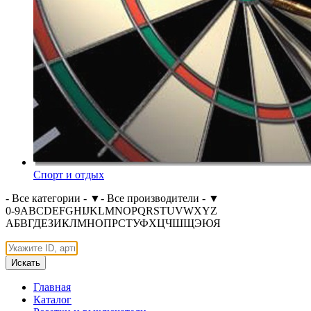
Спорт и отдых
- Все категории -
▼
- Все производители -
▼
0-9
A
B
C
D
E
F
G
H
I
J
K
L
M
N
O
P
Q
R
S
T
U
V
W
X
Y
Z
А
Б
В
Г
Д
Е
З
И
К
Л
М
Н
О
П
Р
С
Т
У
Ф
Х
Ц
Ч
Ш
Щ
Э
Ю
Я
Искать
Главная
Каталог