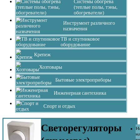
Системы обогрева
(теплые полы, тэны,
обогреватели)
Инструмент различного
назначения
ТВ и спутниковое
оборудование
Крепеж
Хозтовары
Бытовые электроприборы
Инженерная сантехника
Спорт и отдых
Светорегуляторы
Н
н
т