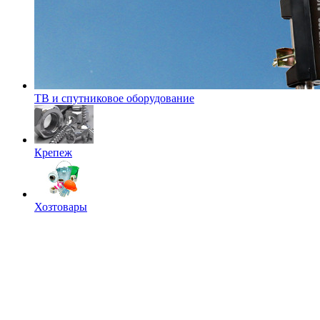
ТВ и спутниковое оборудование
Крепеж
Хозтовары