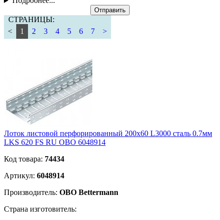
Подробнее...
Отправить
СТРАНИЦЫ:
<
1
2
3
4
5
6
7
>
Лоток листовой перфорированный 200х60 L3000 сталь 0.7мм
LKS 620 FS RU OBO 6048914
Код товара:
74434
Артикул:
6048914
Производитель:
OBO Bettermann
Страна изготовитель: