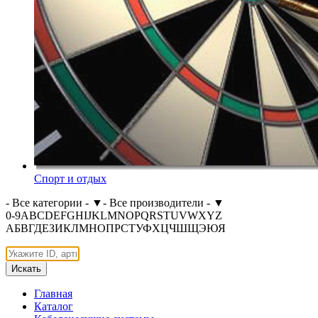
Спорт и отдых
- Все категории -
▼
- Все производители -
▼
0-9
A
B
C
D
E
F
G
H
I
J
K
L
M
N
O
P
Q
R
S
T
U
V
W
X
Y
Z
А
Б
В
Г
Д
Е
З
И
К
Л
М
Н
О
П
Р
С
Т
У
Ф
Х
Ц
Ч
Ш
Щ
Э
Ю
Я
Искать
Главная
Каталог