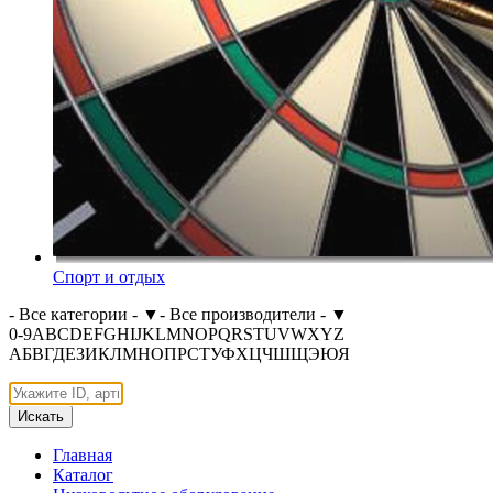
Спорт и отдых
- Все категории -
▼
- Все производители -
▼
0-9
A
B
C
D
E
F
G
H
I
J
K
L
M
N
O
P
Q
R
S
T
U
V
W
X
Y
Z
А
Б
В
Г
Д
Е
З
И
К
Л
М
Н
О
П
Р
С
Т
У
Ф
Х
Ц
Ч
Ш
Щ
Э
Ю
Я
Искать
Главная
Каталог