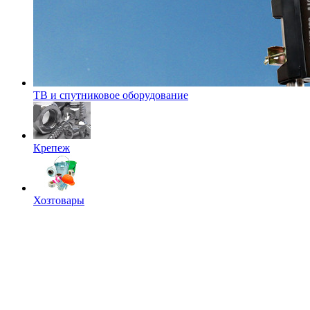
ТВ и спутниковое оборудование
Крепеж
Хозтовары