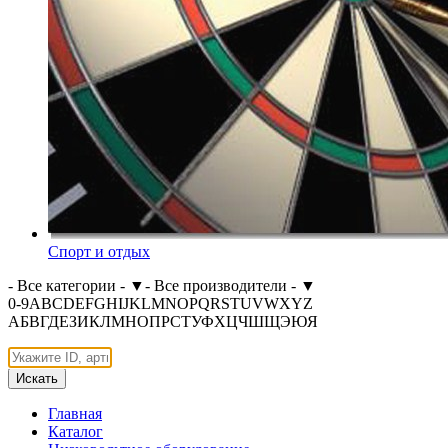
Спорт и отдых
- Все категории -
▼
- Все производители -
▼
0-9
A
B
C
D
E
F
G
H
I
J
K
L
M
N
O
P
Q
R
S
T
U
V
W
X
Y
Z
А
Б
В
Г
Д
Е
З
И
К
Л
М
Н
О
П
Р
С
Т
У
Ф
Х
Ц
Ч
Ш
Щ
Э
Ю
Я
Искать
Главная
Каталог