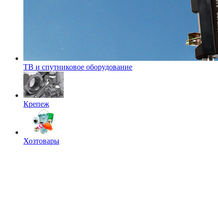
ТВ и спутниковое оборудование
Крепеж
Хозтовары