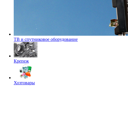
ТВ и спутниковое оборудование
Крепеж
Хозтовары