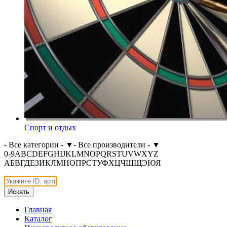
Спорт и отдых
- Все категории -
▼
- Все производители -
▼
0-9
A
B
C
D
E
F
G
H
I
J
K
L
M
N
O
P
Q
R
S
T
U
V
W
X
Y
Z
А
Б
В
Г
Д
Е
З
И
К
Л
М
Н
О
П
Р
С
Т
У
Ф
Х
Ц
Ч
Ш
Щ
Э
Ю
Я
Искать
Главная
Каталог