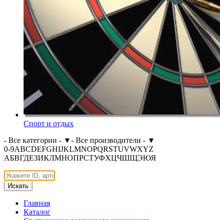
Спорт и отдых
- Все категории -
▼
- Все производители -
▼
0-9
A
B
C
D
E
F
G
H
I
J
K
L
M
N
O
P
Q
R
S
T
U
V
W
X
Y
Z
А
Б
В
Г
Д
Е
З
И
К
Л
М
Н
О
П
Р
С
Т
У
Ф
Х
Ц
Ч
Ш
Щ
Э
Ю
Я
Искать
Главная
Каталог