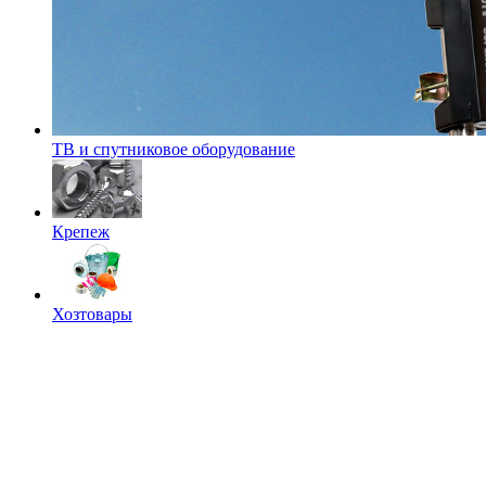
ТВ и спутниковое оборудование
Крепеж
Хозтовары