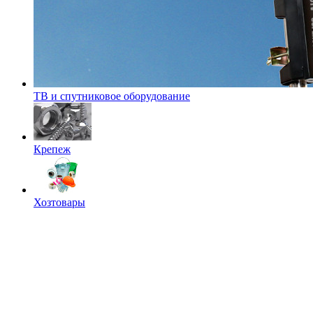
ТВ и спутниковое оборудование
Крепеж
Хозтовары