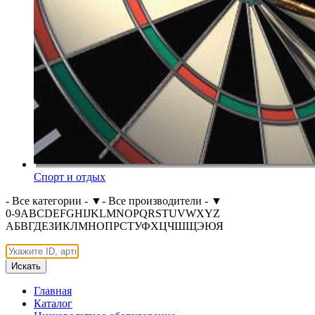
Спорт и отдых
- Все категории -
▼
- Все производители -
▼
0-9
A
B
C
D
E
F
G
H
I
J
K
L
M
N
O
P
Q
R
S
T
U
V
W
X
Y
Z
А
Б
В
Г
Д
Е
З
И
К
Л
М
Н
О
П
Р
С
Т
У
Ф
Х
Ц
Ч
Ш
Щ
Э
Ю
Я
Искать
Главная
Каталог