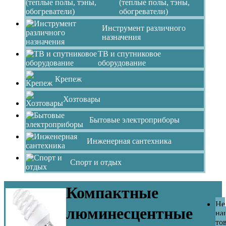
(теплые полы, тэны,
обогреватели)
Инструмент различного
назначения
ТВ и спутниковое
оборудование
Крепеж
Хозтовары
Бытовые электроприборы
Инженерная сантехника
Спорт и отдых
Компактные
Не
люминесцентные
на
то