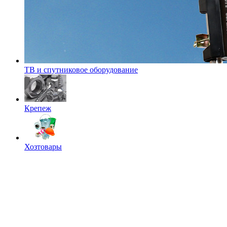
ТВ и спутниковое оборудование
Крепеж
Хозтовары