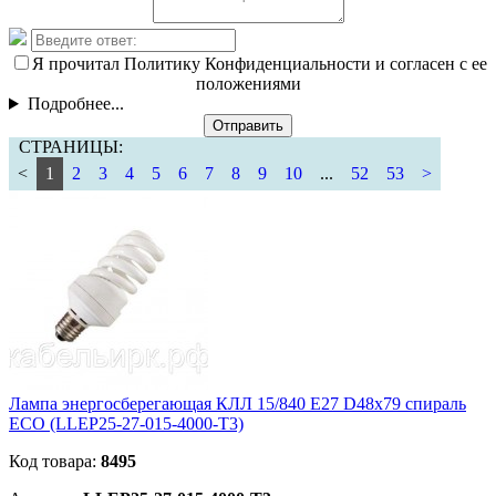
Я прочитал Политику Конфиденциальности и согласен с ее
положениями
Подробнее...
Отправить
СТРАНИЦЫ:
<
1
2
3
4
5
6
7
8
9
10
...
52
53
>
Лампа энергосберегающая КЛЛ 15/840 Е27 D48х79 спираль
ECO (LLEP25-27-015-4000-T3)
Код товара:
8495