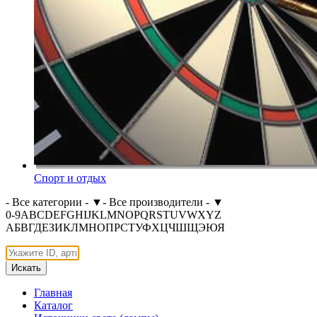
Спорт и отдых
- Все категории -
▼
- Все производители -
▼
0-9
A
B
C
D
E
F
G
H
I
J
K
L
M
N
O
P
Q
R
S
T
U
V
W
X
Y
Z
А
Б
В
Г
Д
Е
З
И
К
Л
М
Н
О
П
Р
С
Т
У
Ф
Х
Ц
Ч
Ш
Щ
Э
Ю
Я
Искать
Главная
Каталог