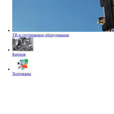
ТВ и спутниковое оборудование
Крепеж
Хозтовары