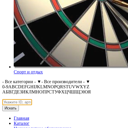
Спорт и отдых
- Все категории -
▼
- Все производители -
▼
0-9
A
B
C
D
E
F
G
H
I
J
K
L
M
N
O
P
Q
R
S
T
U
V
W
X
Y
Z
А
Б
В
Г
Д
Е
З
И
К
Л
М
Н
О
П
Р
С
Т
У
Ф
Х
Ц
Ч
Ш
Щ
Э
Ю
Я
Искать
Главная
Каталог