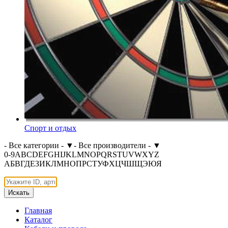
Спорт и отдых
- Все категории -
▼
- Все производители -
▼
0-9
A
B
C
D
E
F
G
H
I
J
K
L
M
N
O
P
Q
R
S
T
U
V
W
X
Y
Z
А
Б
В
Г
Д
Е
З
И
К
Л
М
Н
О
П
Р
С
Т
У
Ф
Х
Ц
Ч
Ш
Щ
Э
Ю
Я
Искать
Главная
Каталог