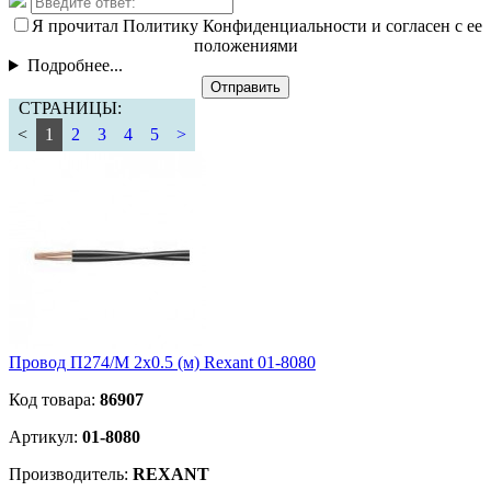
Я прочитал Политику Конфиденциальности и согласен с ее
положениями
Подробнее...
Отправить
СТРАНИЦЫ:
<
1
2
3
4
5
>
Провод П274/М 2х0.5 (м) Rexant 01-8080
Код товара:
86907
Артикул:
01-8080
Производитель:
REXANT