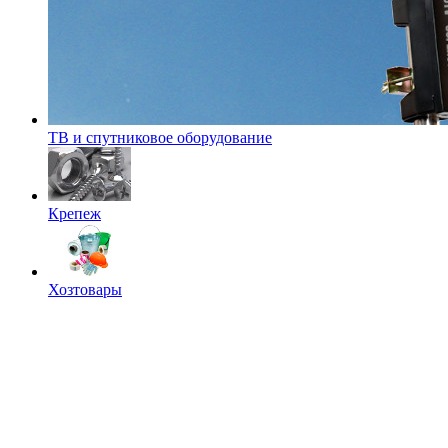
ТВ и спутниковое оборудование
Крепеж
Хозтовары