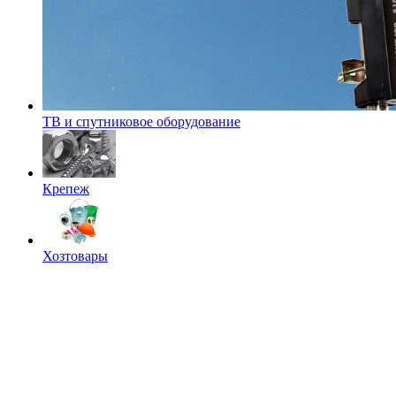
ТВ и спутниковое оборудование
Крепеж
Хозтовары