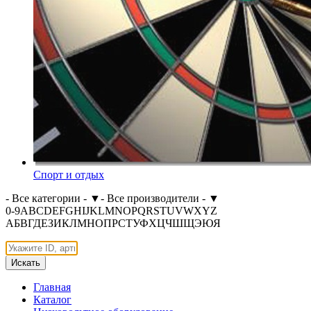
Спорт и отдых
- Все категории -
▼
- Все производители -
▼
0-9
A
B
C
D
E
F
G
H
I
J
K
L
M
N
O
P
Q
R
S
T
U
V
W
X
Y
Z
А
Б
В
Г
Д
Е
З
И
К
Л
М
Н
О
П
Р
С
Т
У
Ф
Х
Ц
Ч
Ш
Щ
Э
Ю
Я
Искать
Главная
Каталог