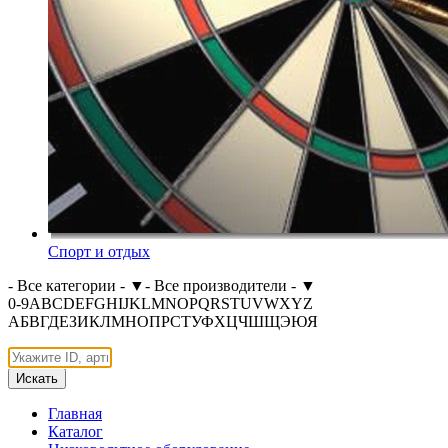
Спорт и отдых
- Все категории -
▼
- Все производители -
▼
0-9
A
B
C
D
E
F
G
H
I
J
K
L
M
N
O
P
Q
R
S
T
U
V
W
X
Y
Z
А
Б
В
Г
Д
Е
З
И
К
Л
М
Н
О
П
Р
С
Т
У
Ф
Х
Ц
Ч
Ш
Щ
Э
Ю
Я
Искать
Главная
Каталог