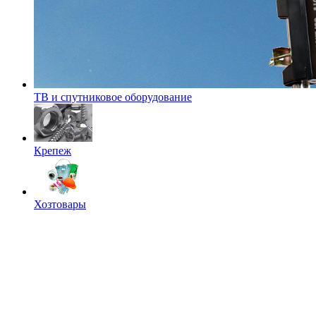
ТВ и спутниковое оборудование
Крепеж
Хозтовары