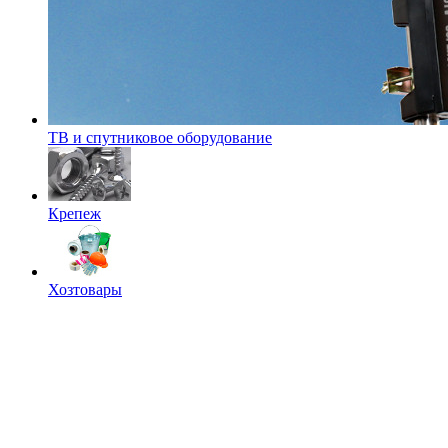
ТВ и спутниковое оборудование
Крепеж
Хозтовары