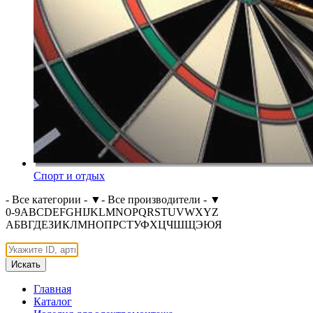
Спорт и отдых
- Все категории -
▼
- Все производители -
▼
0-9
A
B
C
D
E
F
G
H
I
J
K
L
M
N
O
P
Q
R
S
T
U
V
W
X
Y
Z
А
Б
В
Г
Д
Е
З
И
К
Л
М
Н
О
П
Р
С
Т
У
Ф
Х
Ц
Ч
Ш
Щ
Э
Ю
Я
Искать
Главная
Каталог