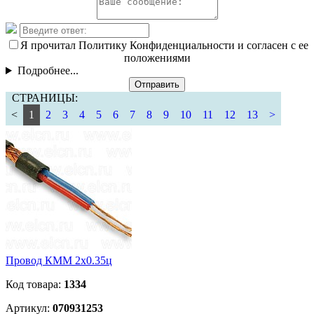
Я прочитал Политику Конфиденциальности и согласен с ее
положениями
Подробнее...
Отправить
СТРАНИЦЫ:
<
1
2
3
4
5
6
7
8
9
10
11
12
13
>
Провод КММ 2х0.35ц
Код товара:
1334
Артикул:
070931253