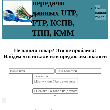
передачи
Не
данных UTP,
нашли
товар?
FTP, КСПВ,
ТПП, КММ
Не нашли товар? Это не проблема!
Найдём что искали или предложим аналоги
+
+