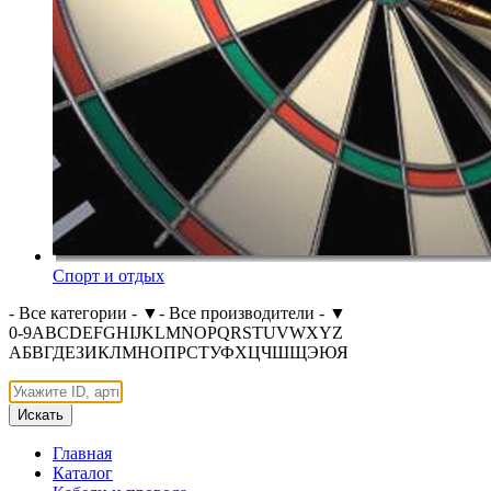
Спорт и отдых
- Все категории -
▼
- Все производители -
▼
0-9
A
B
C
D
E
F
G
H
I
J
K
L
M
N
O
P
Q
R
S
T
U
V
W
X
Y
Z
А
Б
В
Г
Д
Е
З
И
К
Л
М
Н
О
П
Р
С
Т
У
Ф
Х
Ц
Ч
Ш
Щ
Э
Ю
Я
Искать
Главная
Каталог