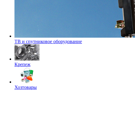
ТВ и спутниковое оборудование
Крепеж
Хозтовары